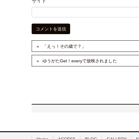
サイト
「えっ！その歳で？」
ゆうがたGet！everyで放映されました
Home
ACCESS
BLOG
GALLERY
M