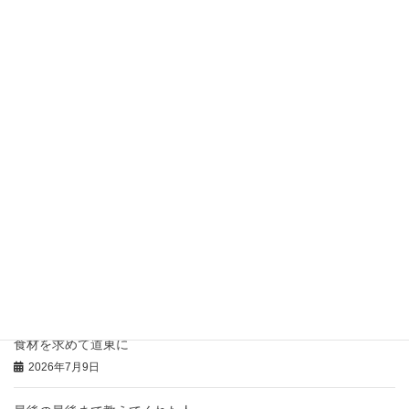
熱中症？？？頭が痛い！足が攣る（つる）
2026年7月22日
お盆前後のお休みについてお知らせ
2026年7月21日
骨付き肉の「コンフィ」
2026年7月20日
豚のひつまぶし風の御礼
2026年7月16日
本日の「特注弁当」と「おにぎりオードブル」
2026年7月14日
食材を求めて道東に
2026年7月9日