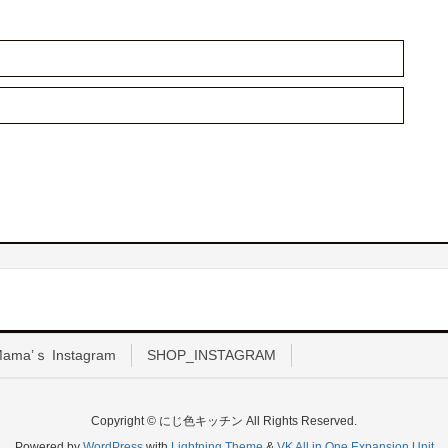
ama’ｓ Instagram
SHOP_INSTAGRAM
Copyright © にじ色キッチン All Rights Reserved.
Powered by
WordPress
with
Lightning Theme
&
VK All in One Expansion Unit