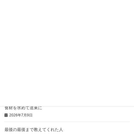
2026年7月22日
お盆前後のお休みについてお知らせ
2026年7月21日
骨付き肉の「コンフィ」
2026年7月20日
豚のひつまぶし風の御礼
2026年7月16日
本日の「特注弁当」と「おにぎりオードブル」
2026年7月14日
食材を求めて道東に
2026年7月9日
最後の最後まで教えてくれた人