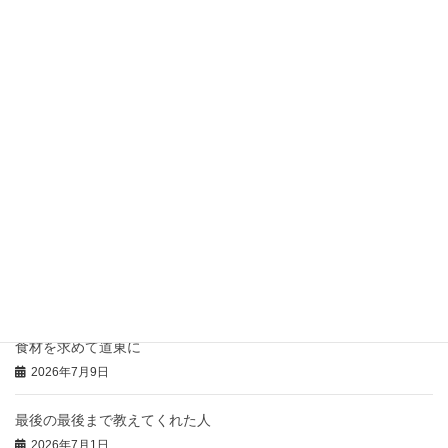
2026年7月22日
お盆前後のお休みについてお知らせ
2026年7月21日
骨付き肉の「コンフィ」
2026年7月20日
豚のひつまぶし風の御礼
2026年7月16日
本日の「特注弁当」と「おにぎりオードブル」
2026年7月14日
食材を求めて道東に
2026年7月9日
最後の最後まで教えてくれた人
2026年7月1日